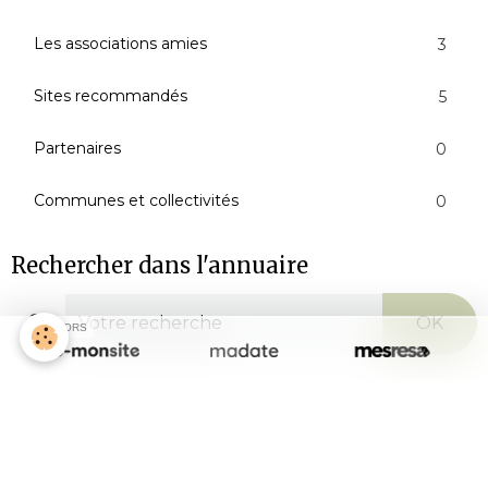
Les associations amies
3
Sites recommandés
5
Partenaires
0
Communes et collectivités
0
Rechercher dans l'annuaire
OK
SPONSORS
Panier
Votre panier est vide
ARTICLES de Presse