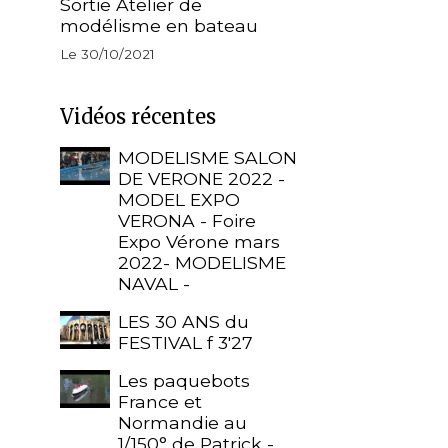
Sortie Atelier de
modélisme en bateau
Le 30/10/2021
Vidéos récentes
MODELISME SALON
DE VERONE 2022 -
MODEL EXPO
VERONA - Foire
Expo Vérone mars
2022- MODELISME
NAVAL -
LES 30 ANS du
FESTIVAL f 3'27
Les paquebots
France et
Normandie au
1/150° de Patrick -